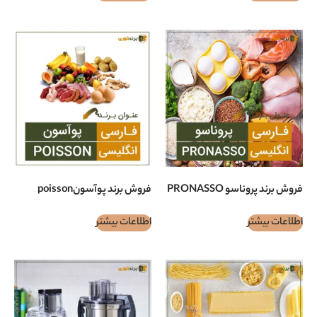
PRONASSO
فروش برند پوآسونpoisson
اطلاعات بیشتر