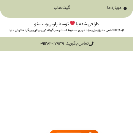
گیت هاب
طراحی شده با
توسط پارس وب سئو
تماس بگیرید : 09128307939