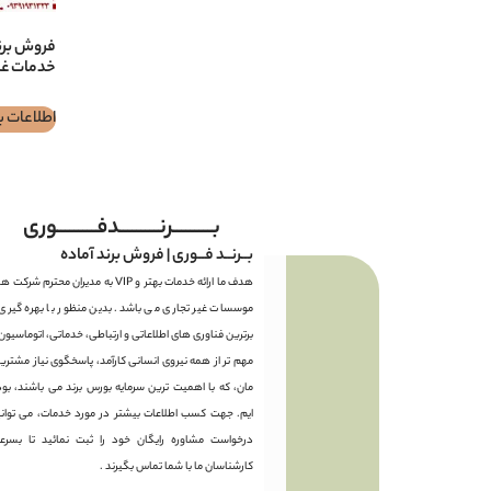
خدمات غذ
اطلاعات ب
بـــــــــرنـــــــــدفـــــــــوری
بــرنــد فــوری | فروش برند آماده
هدف ما ارائه خدمات بهتر و VIP به مدیران محترم شرکت 
موسسات غیر تجاری می باشد. بدین منظور با بهره گیری ا
برترین فناوری های اطلاعاتی و ارتباطی، خدماتی، اتوماسیون
مهم تر از همه نیروی انسانی کارآمد، پاسخگوی نیاز مشتری
مان، که با اهمیت ترین سرمایه بورس برند می باشند، بود
ایم. جهت کسب اطلاعات بیشتر در مورد خدمات، می توانی
درخواست مشاوره رایگان خود را ثبت نمائید تا بسرع
کارشناسان ما با شما تماس بگیرند .