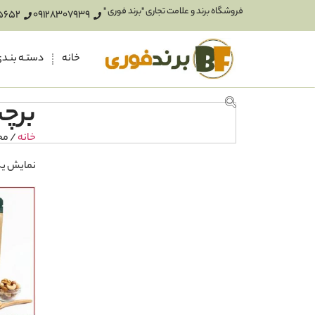
فروشگاه برند و علامت تجاری "برند فوری "
5652
09128307939
خانه
دستـه بنـد
برچ
خانه
/ مح
نمایش یک