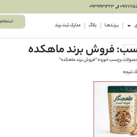
09391931323
0917775
استعلام 
ی
بـرنـدهـا
بلاگ
مدارک ثبت برند
سب: فروش برند ماهكده
صولات برچسب خورده “فروش برند ماهكده”
 نتیجه