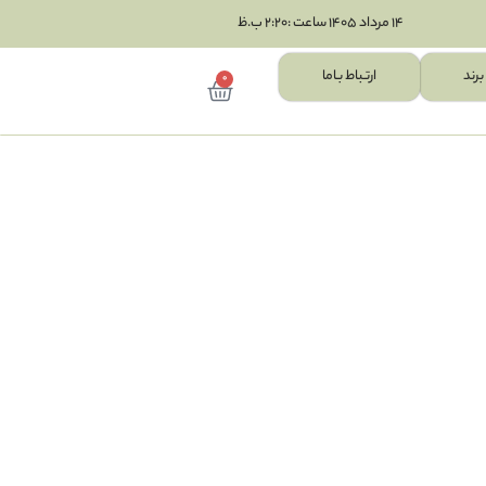
14 مرداد 1405 ساعت :2:20 ب.ظ
برند
ارتـباط بـاما
0