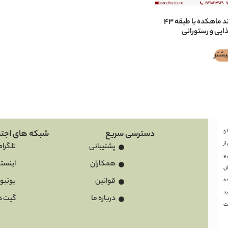
فروش برند ماهكده با طبقه ۴۳
ایی و رستورانی
یشتر
ها و
دسترسی سریع
شبکه های اجتم
ز
پشتیبانی
تلگرام
 و
همکاران
اینستا
ان
قوانین
یوتیو
ه
د
درباره ما
گیت ه
ت