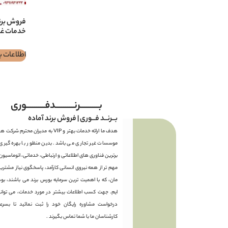
خدمات غذ
اطلاعات ب
بـــــــــرنـــــــــدفـــــــــوری
بــرنــد فــوری | فروش برند آماده
هدف ما ارائه خدمات بهتر و VIP به مدیران محترم شرکت 
موسسات غیر تجاری می باشد. بدین منظور با بهره گیری ا
برترین فناوری های اطلاعاتی و ارتباطی، خدماتی، اتوماسیون
مهم تر از همه نیروی انسانی کارآمد، پاسخگوی نیاز مشتری
مان، که با اهمیت ترین سرمایه بورس برند می باشند، بود
ایم. جهت کسب اطلاعات بیشتر در مورد خدمات، می توانی
درخواست مشاوره رایگان خود را ثبت نمائید تا بسرع
کارشناسان ما با شما تماس بگیرند .