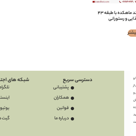
فروش برند ماهكده با طبقه ۴۳
ایی و رستورانی
یشتر
ها و
دسترسی سریع
شبکه های اجتم
ز
پشتیبانی
تلگرام
 و
همکاران
اینستا
ان
قوانین
یوتیو
ه
د
درباره ما
گیت ه
ت