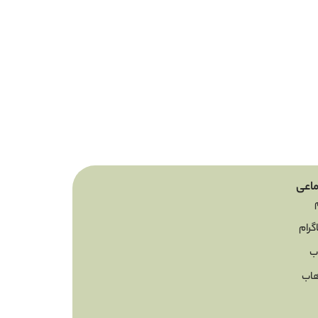
اعی
گرام
ب
اب