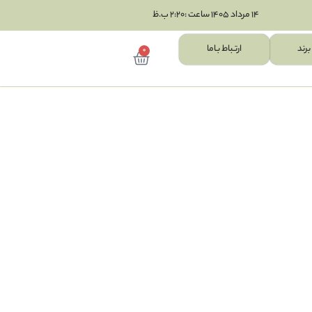
14 مرداد 1405 ساعت :2:20 ب.ظ
برند
ارتـباط بـاما
0