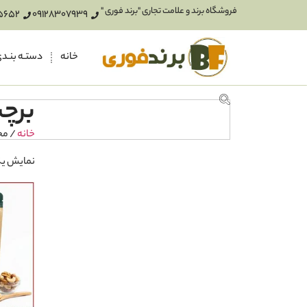
فروشگاه برند و علامت تجاری "برند فوری "
5652
09128307939
خانه
دستـه بنـد
برچس
خانه
/ مح
نمایش یک