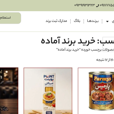
09391931323
0917775
استعلام 
ی
بـرنـدهـا
بلاگ
مدارک ثبت برند
ب: خرید برند آماده
صولات برچسب خورده “خرید برند آماده”