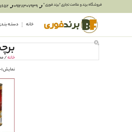
فروشگاه برند و علامت تجاری "برند فوری "
5652
09128307939
خانه
دستـه بنـد
برچس
خانه
/ مح
نمایش 1–16 از 17 نتیجه