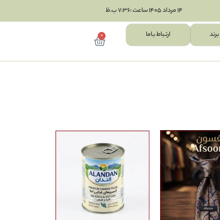
14 مرداد 1405 ساعت :7:36 ب.ظ
برند
ارتـباط بـاما
0