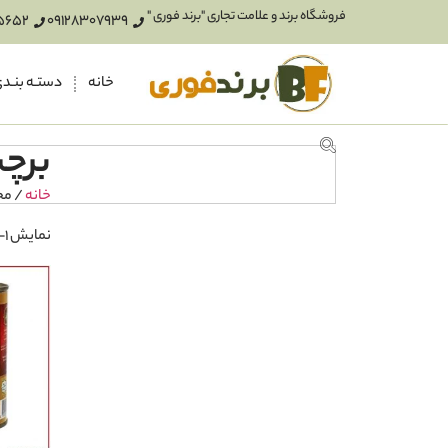
فروشگاه برند و علامت تجاری "برند فوری "
5652
09128307939
خانه
دستـه بنـد
برچس
خانه
/ مح
نمایش 1–16 از 19 نتیجه