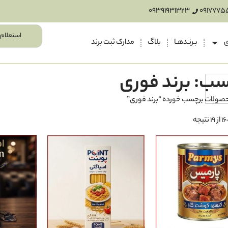
09391931323
0917775
استعلام 
ی
بـرنـدهـا
بلاگ
مدارک ثبت برند
ب: برند فوری
صولات برچسب خورده “برند فوری”