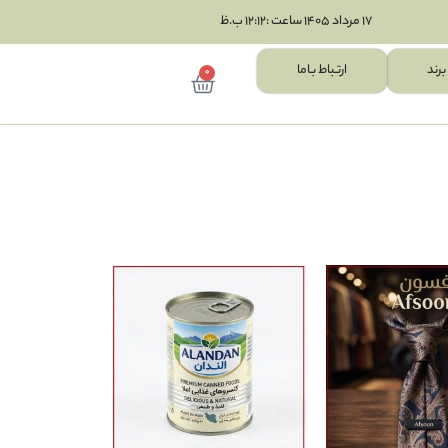
17 مرداد 1405 ساعت :12:12 ب.ظ
برند
ارتـباط بـاما
0