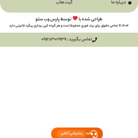
گیت هاب
طراحی شده با
توسط پارس وب سئو
تماس بگیرید : 09128307939
پشتیبانی آنلاین