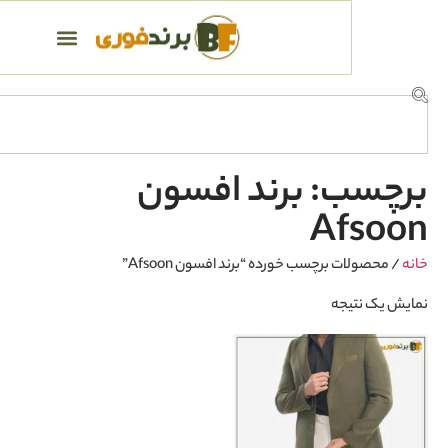
: برند افسون
Af
 برچسب خورده “برند افسون Afsoon”
یجه