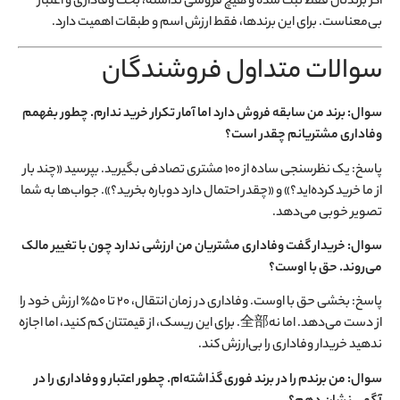
اگر برندتان فقط ثبت شده و هیچ فروشی نداشته، بحث وفاداری و اعتبار
بی‌معناست. برای این برندها، فقط ارزش اسم و طبقات اهمیت دارد.
سوالات متداول فروشندگان
سوال: برند من سابقه فروش دارد اما آمار تکرار خرید ندارم. چطور بفهمم
وفاداری مشتریانم چقدر است؟
پاسخ: یک نظرسنجی ساده از ۱۰۰ مشتری تصادفی بگیرید. بپرسید «چند بار
از ما خرید کرده‌اید؟» و «چقدر احتمال دارد دوباره بخرید؟». جواب‌ها به شما
تصویر خوبی می‌دهد.
سوال: خریدار گفت وفاداری مشتریان من ارزشی ندارد چون با تغییر مالک
می‌روند. حق با اوست؟
پاسخ: بخشی حق با اوست. وفاداری در زمان انتقال، ۲۰ تا ۵۰٪ ارزش خود را
از دست می‌دهد. اما نه全部. برای این ریسک، از قیمتتان کم کنید، اما اجازه
ندهید خریدار وفاداری را بی‌ارزش کند.
سوال: من برندم را در برند فوری گذاشته‌ام. چطور اعتبار و وفاداری را در