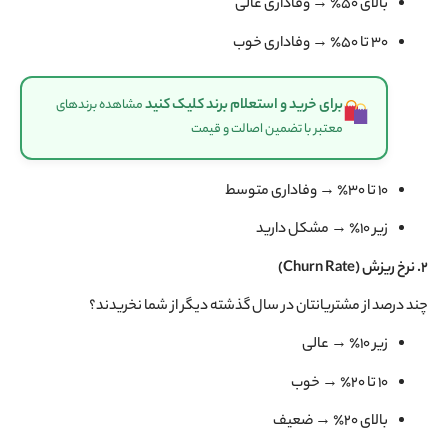
بالای ۵۰٪ → وفاداری عالی
۳۰ تا ۵۰٪ → وفاداری خوب
برای خرید و استعلام برند کلیک کنید
مشاهده برندهای
معتبر با تضمین اصالت و قیمت
۱۰ تا ۳۰٪ → وفاداری متوسط
زیر ۱۰٪ → مشکل دارید
۲. نرخ ریزش (Churn Rate)
چند درصد از مشتریانتان در سال گذشته دیگر از شما نخریدند؟
زیر ۱۰٪ → عالی
۱۰ تا ۲۰٪ → خوب
بالای ۲۰٪ → ضعیف