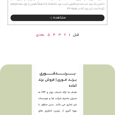
داشتن یک برند ثبت‌شده و قانونی است. برند «ماهكده» دقیقاً همین را برای شما فراهم
کرده است. این برند که در طبقه ۴۳
مشاهده
قبل
1
2
3
4
5
بعدی
بـــــــــرنـــــــــدفـــــــــوری
بــرنــد فــوری | فروش برند
آماده
هدف ما ارائه خدمات بهتر و VIP به
مدیران محترم شرکت ها و موسسات
غیر تجاری می باشد. بدین منظور با
بهره گیری از برترین فناوری های