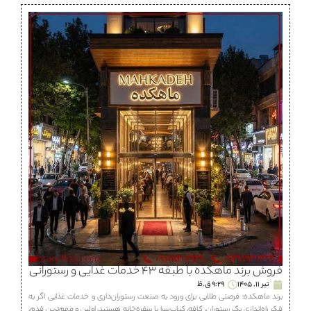
فروش برند ماهكده با طبقه ۴۳ خدمات غذایی و رستورانی
تیر 11, 1405
9:29 ق.ظ
برند ماهكده؛ فرصتی طلایی برای ورود به صنعت رستوران‌داری و خدمات غذایی اگر به
فکر راه‌اندازی یک رستوران، كافه، كباب‌سرا یا سفره‌خانه هستید، اولین و مهم‌ترین قدم،