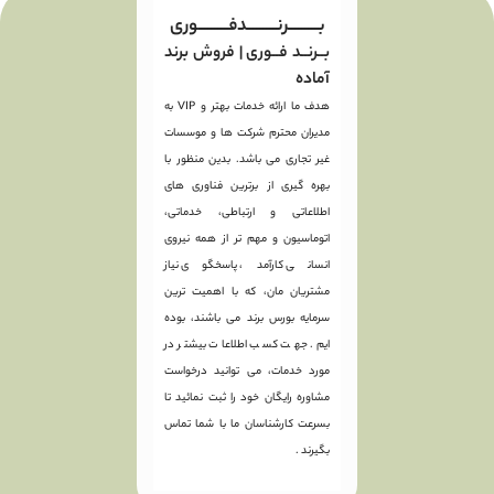
بـــــــــرنـــــــــدفـــــــــوری
بــرنــد فــوری | فروش برند
آماده
هدف ما ارائه خدمات بهتر و VIP به
مدیران محترم شرکت ها و موسسات
غیر تجاری می باشد. بدین منظور با
بهره گیری از برترین فناوری های
اطلاعاتی و ارتباطی، خدماتی،
اتوماسیون و مهم تر از همه نیروی
انسانی کارآمد، پاسخگوی نیاز
مشتریان مان، که با اهمیت ترین
سرمایه بورس برند می باشند، بوده
ایم. جهت کسب اطلاعات بیشتر در
مورد خدمات، می توانید درخواست
مشاوره رایگان خود را ثبت نمائید تا
بسرعت کارشناسان ما با شما تماس
بگیرند .