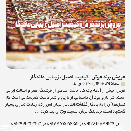
فروش برند فرش | کیفیت اصیل، زیبایی ماندگار
مرداد 29, 1404
10:39 ق.ظ
فرش، بیش از آنکه یک کالا باشد، نمادی از فرهنگ، هنر و اصالت ایرانی
است. هر تار و پود آن داستانی از تاریخ و هنر دست هنرمندانی است که
نسل‌ها آن را به یادگار گذاشته‌اند. در جهان امروز که رقابت تجاری بسیار
گسترده است، برندینگ فرش اهمیت ویژه‌ای پیدا کرده . . .
09391931323
09177755652
09128307939