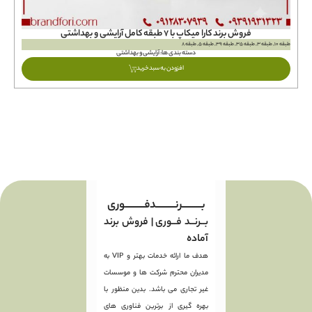
فروش برند کارا ميكاپ با ۷ طبقه کامل آرایشی و بهداشتی
طبقه 10, طبقه 3, طبقه 35, طبقه 39, طبقه 5, طبقه 8
طبقه 19, طبقه 
دسته بندی ها:
آرایشی و بهداشتی
افزودن به سبد خرید
بـــــــــرنـــــــــدفـــــــــوری
بــرنــد فــوری | فروش برند
آماده
هدف ما ارائه خدمات بهتر و VIP به
مدیران محترم شرکت ها و موسسات
غیر تجاری می باشد. بدین منظور با
بهره گیری از برترین فناوری های