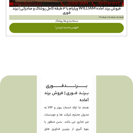
فروش برند آماده WILLIAM ویلیام با ۳ طبقه کامل پوشاک و صادراتی | برند
فوری
طبقه 29, طبقه 
طبقه 25, طبقه 35, طبقه 39
دسته بندی ها:
پوشاک
افزودن به سبد خرید
بـــــــــرنـــــــــدفـــــــــوری
بــرنــد فــوری | فروش برند
آماده
هدف ما ارائه خدمات بهتر و VIP به
مدیران محترم شرکت ها و موسسات
غیر تجاری می باشد. بدین منظور با
بهره گیری از برترین فناوری های