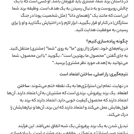
در داستان برند شما، مشتری باید قهرمان باشد. او کسی است که با یک
چالش روبروست و به دنبال رسیدن به یک هدف است. وظیفه برند شما
این است که مانند یک “راهنمای دانا” (مثل شخصیت یودا در جنگ
ستارگان) در کنار او قرار بگیرید، ابزار لازم را در اختیارش بگذارید و او را برای
رسیدن به موفقیت هدایت کنید.
چگونه پیاده‌سازی کنیم؟
در پیام‌های خود، تمرکز را از روی “ما” به روی “شما” (مشتری) منتقل کنید.
به جای گفتن “محصول ما بهترین است”، بگویید “با این محصول، شما
می‌توانید به [هدف مورد نظر مشتری] برسید.”
نتیجه‌گیری: راز اصلی، ساختن اعتماد است
در نهایت، تمام این استراتژی‌ها به یک نقطه ختم می‌شوند:
ساختن
اعتماد
. یک برند پرفروش، برندی است که مشتریان به آن اعتماد دارند. آن‌ها
اعتماد دارند که محصول کیفیت خوبی دارد، اعتماد دارند که برند به
قول‌هایش عمل می‌کند و اعتماد دارند که این برند، آن‌ها و نیازهایشان را
درک می‌کند.
تبدیل شدن به یک برند پرفروش یک شبه اتفاق نمی‌افتد. این فرآیند
نیازمند صبر، استراتژی و تمرکز بی‌وقفه بر روی مشتری است. با پیاده‌سازی